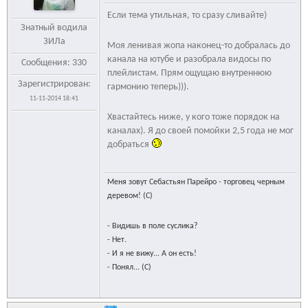
Если тема утильная, то сразу сливайте)
Знатный водила
ЗИЛа
Моя ленивая жопа наконец-то добралась до
канала на ютубе и разобрала видосы по
Сообщения: 330
плейлистам. Прям ощущаю внутреннюю
Зарегистрирован:
гармонию теперь))).
11-11-2014 18:41
Хвастайтесь ниже, у кого тоже порядок на
каналах). Я до своей помойки 2,5 года не мог
добраться
Меня зовут Себастьян Парейро - торговец черным
деревом! (С)
- Видишь в поле суслика?
- Нет.
- И я не вижу... А он есть!
- Понял... (С)