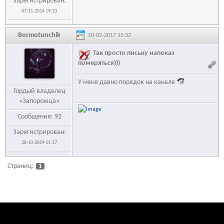
Зарегистрирован:
07-11-2014 19:13
Bormotunchik
10-02-2017 15:32
Так просто письку напоказ
померяться)))
У меня давно порядок на канале
Гордый владелец
«Запорожца»
Сообщения: 92
Зарегистрирован:
28-10-2014 11:17
Страниц:
1