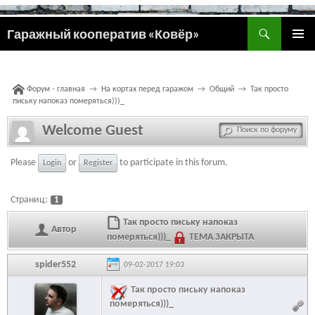
Поиск
Гаражный кооператив «Ковёр»
ПЕРЕЙТИ
ОСНОВ
К
МЕНЮ
СОДЕРЖИМОМУ
Форум - главная
→
На кортах перед гаражом
→
Общий
→
Так просто
письку напоказ померяться)))_
Welcome Guest
Please
or
to participate in this forum.
Login
Register
Страниц:
1
Так просто письку напоказ
Автор
померяться)))_
ТЕМА ЗАКРЫТА
spider552
09-02-2017 19:03
Так просто письку напоказ
померяться)))_