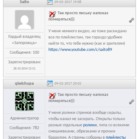
Saito
09-02-2017 19:08
Так просто письку напоказ
померяться)))
У меня немного видео, но тоже раскидано
Гордый владелец
все по плейлистам, так гораздо удобнее
«Запорожца»
найти то, что тебе нужно (как и зрителям)
https://www.youtube.com/c/saito89
Сообщения: 100
Зарегистрирован:
28-10-2014 13:51
qiwichupa
09-02-2017 20:02
Так просто письку напоказ
померяться)))
У меня ролики стримов вообще скрыты,
Администратор
чтобы канал не засирать. Открыты только
разные отдельные
ролики
, типа со всякими
Сообщения: 782
смешнявками, обрезками и прочим
Зарегистрирован:
барахлом. А стримы собраны в
плейлисты