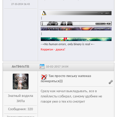
27-10-2014 16:43
|
|
--=No human errors, only binary is real =--
Керриган - душка!
AnTiHrIsTiS
10-02-2017 14:04
Так просто письку напоказ
померяться)))
Сразу как начал выкладывать, все в
Знатный водила
плейлисты собирал, самому удобнее не
ЗИЛа
говоря уже о тех кто смотрит
Сообщения: 320