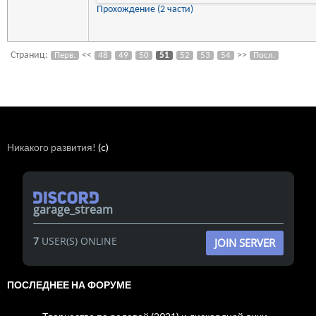
Прохождение (2 части)
Страниц:
<<
>>
Перв.
48
49
50
51
52
53
54
Посл.
Никакого развития!
(c)
garage_stream
7
USER(S) ONLINE
JOIN SERVER
ПОСЛЕДНЕЕ НА ФОРУМЕ