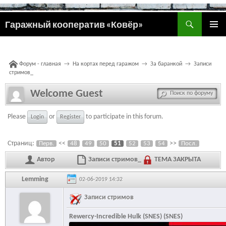
Поиск
Гаражный кооператив «Ковёр»
ПЕРЕЙТИ
ОСНОВ
К
МЕНЮ
СОДЕРЖИМОМУ
Форум - главная
→
На кортах перед гаражом
→
За баранкой
→
Записи
стримов_
Welcome Guest
Please
or
to participate in this forum.
Login
Register
Страниц:
<<
>>
Перв.
48
49
50
51
52
53
54
Посл.
Автор
Записи стримов_
ТЕМА ЗАКРЫТА
Lemming
02-06-2019 14:32
Записи стримов
Rewercy-Incredible Hulk (SNES) (SNES)