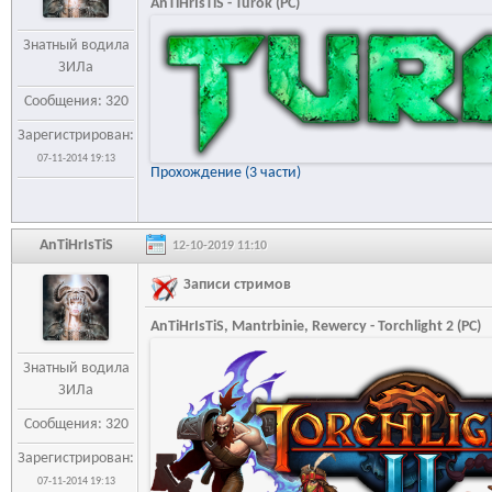
AnTiHrIsTiS - Turok (PC)
Знатный водила
ЗИЛа
Сообщения: 320
Зарегистрирован:
07-11-2014 19:13
Прохождение (3 части)
AnTiHrIsTiS
12-10-2019 11:10
Записи стримов
AnTiHrIsTiS, Mantrbinie, Rewercy - Torchlight 2 (PC)
Знатный водила
ЗИЛа
Сообщения: 320
Зарегистрирован:
07-11-2014 19:13