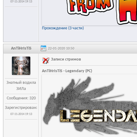
07-11-2014 19:13
Прохождение (3 части)
AnTiHrIsTiS
22-01-2020 10:50
Записи стримов
AnTiHrIsTiS - Legendary (PC)
Знатный водила
ЗИЛа
Сообщения: 320
Зарегистрирован:
07-11-2014 19:13