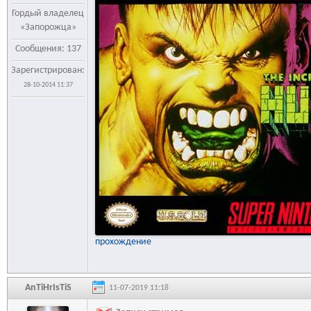
Гордый владелец
«Запорожца»
Сообщения: 137
Зарегистрирован:
28-10-2014 11:37
прохождение
AnTiHrIsTiS
11-07-2019 11:18