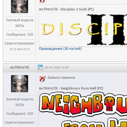
AnTiHrIsTiS - Disciples 2 Gold (PC)
Знатный водила
ЗИЛа
Сообщения: 320
Зарегистрирован:
Прохождение (30 частей)
07-11-2014 19:13
AnTiHrIsTiS
20-01-2020 11:00
Записи стримов
AnTiHrIsTiS - Neighbours from Hell (PC)
Знатный водила
ЗИЛа
Сообщения: 320
Зарегистрирован: