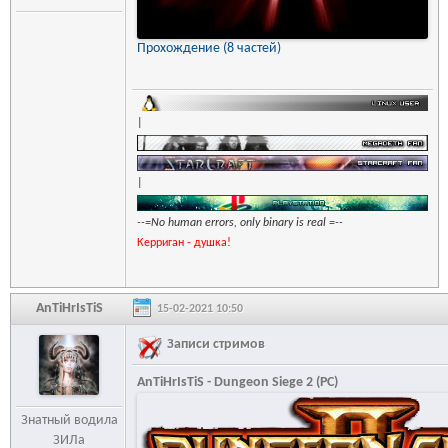
Прохождение (8 частей)
|
|
--=No human errors, only binary is real =--
Керриган - душка!
AnTiHrIsTiS
15-02-2021 10:50
Записи стримов
AnTiHrIsTiS - Dungeon Siege 2 (PC)
Знатный водила
ЗИЛа