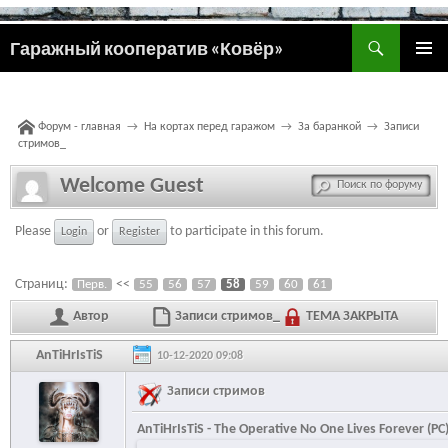
Поиск
Гаражный кооператив «Ковёр»
ПЕРЕЙТИ
ОСНОВ
К
МЕНЮ
СОДЕРЖИМОМУ
Форум - главная
→
На кортах перед гаражом
→
За баранкой
→
Записи
стримов_
Welcome Guest
Please
or
to participate in this forum.
Login
Register
Страниц:
<<
Перв.
55
56
57
58
59
60
61
Автор
Записи стримов_
ТЕМА ЗАКРЫТА
AnTiHrIsTiS
10-12-2020 09:08
Записи стримов
AnTiHrIsTiS - The Operative No One Lives Forever (PC