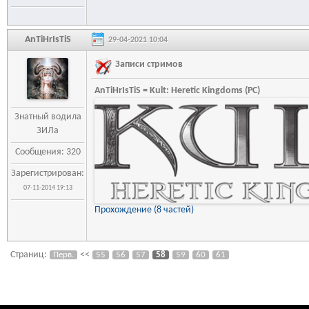
AnTiHrIsTiS
29-04-2021 10:04
Записи стримов
AnTiHrIsTiS = Kult: Heretic Kingdoms (PC)
Знатный водила
ЗИЛа
Сообщения: 320
Зарегистрирован:
07-11-2014 19:13
Прохождение (8 частей)
Страниц:
<<
Перв.
55
56
57
58
59
60
61