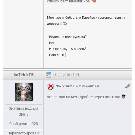
список бест-шмапчиков.
Меня зовут Себастьян Парейро - торговец черным
деревом! (С)
- Видишь в поле суслика?
- Нет.
- И я не вижу... А он есть!
- Понял... (С)
AnTiHrIsTiS
15-10-2015 16:24
челендж на мегадриве
челлендж на мегадрайве через пол года
Знатный водила
ЗИЛа
Сообщения: 320
Зарегистрирован: