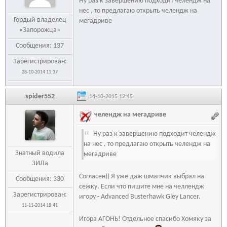
Ну раз к завершению подходит челендж на
нес , то предлагаю открыть челендж на
Гордый владелец
мегадриве
«Запорожца»
Сообщения: 137
Зарегистрирован:
28-10-2014 11:37
spider552
14-10-2015 12:45
челендж на мегадриве
Ну раз к завершению подходит челендж
на нес , то предлагаю открыть челендж на
Знатный водила
мегадриве
ЗИЛа
Согласен)) Я уже даж шмапчик выбрал на
Сообщения: 330
сежку. Если что пишите мне на челлендж
Зарегистрирован:
игору - Advanced Busterhawk Gley Lancer.
11-11-2014 18:41
Игора АГОНЬ! Отдельное спасибо Хомяку за