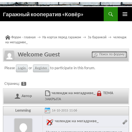
Поиск
Гаражный кооператив «Ковёр»
ПЕРЕЙТИ
ОСНОВ
К
МЕНЮ
СОДЕРЖИМОМУ
Форум - главная
→
На кортах перед гаражом
→
За баранкой
→
челендж
на мегадриве_
Welcome Guest
Please
or
to participate in this forum.
Login
Register
Страниц:
1
челендж на мегадриве_
ТЕМА
Автор
ЗАКРЫТА
Lemming
14-10-2015 11:06
челендж на мегадриве_