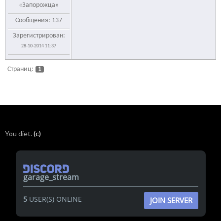
«Запорожца»
Сообщения: 137
Зарегистрирован:
28-10-2014 11:37
Страниц:
1
You diet.
(c)
garage_stream
5
USER(S) ONLINE
JOIN SERVER