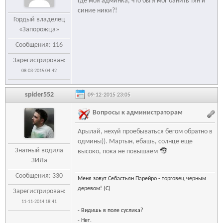
Где моя админка, что бы я мог банить тян и
синие ники?!
Гордый владелец
«Запорожца»
Сообщения: 116
Зарегистрирован:
08-03-2015 04:42
spider552
09-12-2015 23:05
Вопросы к администраторам
Арылай, нехуй проебываться бегом обратно в
одмины)). Мартын, ебашь, солнце еще
Знатный водила
высоко, пока не повышаем
ЗИЛа
Сообщения: 330
Меня зовут Себастьян Парейро - торговец черным
деревом! (С)
Зарегистрирован:
11-11-2014 18:41
- Видишь в поле суслика?
- Нет.