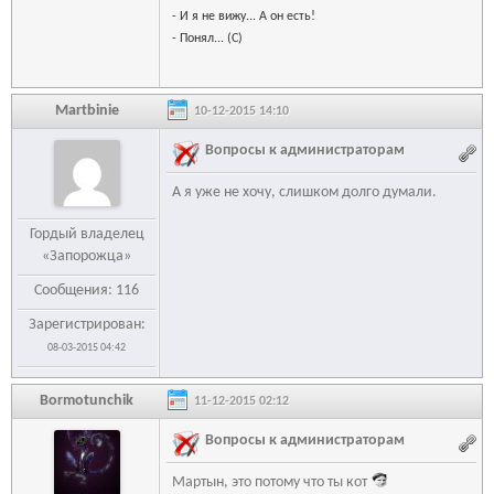
- И я не вижу... А он есть!
- Понял... (С)
Martbinie
10-12-2015 14:10
Вопросы к администраторам
А я уже не хочу, слишком долго думали.
Гордый владелец
«Запорожца»
Сообщения: 116
Зарегистрирован:
08-03-2015 04:42
Bormotunchik
11-12-2015 02:12
Вопросы к администраторам
Мартын, это потому что ты кот