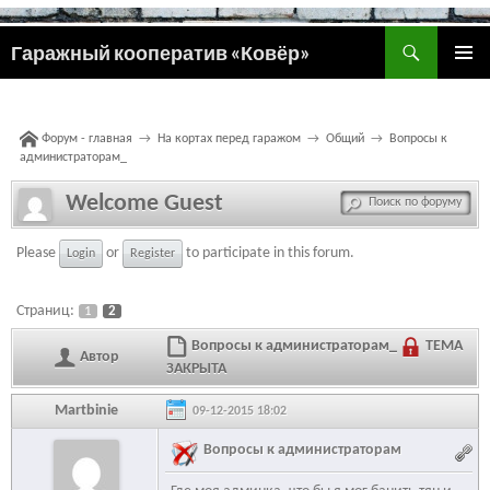
Поиск
Гаражный кооператив «Ковёр»
ПЕРЕЙТИ
ОСНОВ
К
МЕНЮ
СОДЕРЖИМОМУ
Форум - главная
→
На кортах перед гаражом
→
Общий
→
Вопросы к
администраторам_
Welcome Guest
Please
or
to participate in this forum.
Login
Register
Страниц:
1
2
Вопросы к администраторам_
ТЕМА
Автор
ЗАКРЫТА
Martbinie
09-12-2015 18:02
Вопросы к администраторам