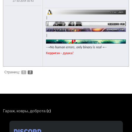
27-10-2014 16:43
|
|
--=No human errors, only binary is real =--
Керриган - душка!
Страниц:
1
2
Гараж, ковры, доброта
(c)