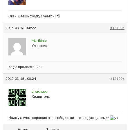
Окей. Даёшь сходку с уебкой!
2015-03-16 в 08:22
#121005
Martbinie
Участник
Когда продолжение?
2015-03-16 в 08:24
#121006
qiwichupa
Хранитель
Надо у хомяка спрашивать, свободен ли он в следующие выхи
Автор
Записи