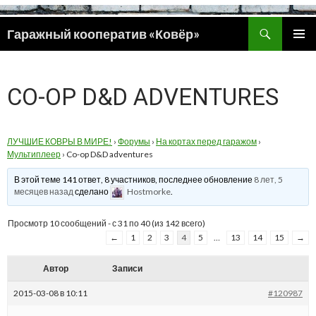
Поиск
Гаражный кооператив «Ковёр»
ПЕРЕЙТИ
ОСНОВ
К
МЕНЮ
СОДЕРЖИМОМУ
CO-OP D&D ADVENTURES
ЛУЧШИЕ КОВРЫ В МИРЕ!
›
Форумы
›
На кортах перед гаражом
›
Мультиплеер
›
Co-op D&D adventures
В этой теме 141 ответ, 8 участников, последнее обновление
8 лет, 5
месяцев назад
сделано
Hostmorke
.
Просмотр 10 сообщений - с 31 по 40 (из 142 всего)
←
1
2
3
4
5
…
13
14
15
→
Автор
Записи
2015-03-08 в 10:11
#120987