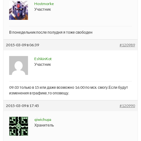
Hostmorke
Участник
В понедельник после полудня я тоже свободен
2015-03-09 в 06:39
#120989
EshkinKot
Участник
09.03 только в 15 или даже возможно 16:00 по мск. смогу.Если будут
изменения в графике,то оповещу.
2015-03-09 в 17:45
#120990
qiwichupa
Хранитель