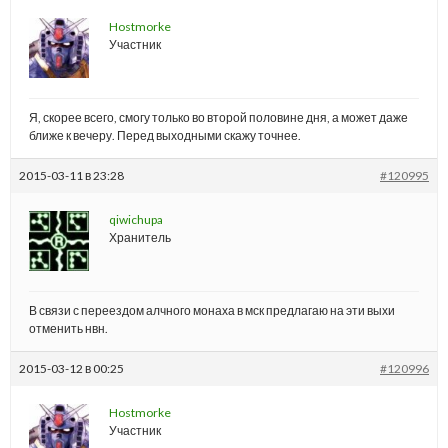
Hostmorke
Участник
Я, скорее всего, смогу только во второй половине дня, а может даже
ближе к вечеру. Перед выходными скажу точнее.
2015-03-11 в 23:28
#120995
qiwichupa
Хранитель
В связи с переездом алчного монаха в мск предлагаю на эти выхи
отменить нвн.
2015-03-12 в 00:25
#120996
Hostmorke
Участник