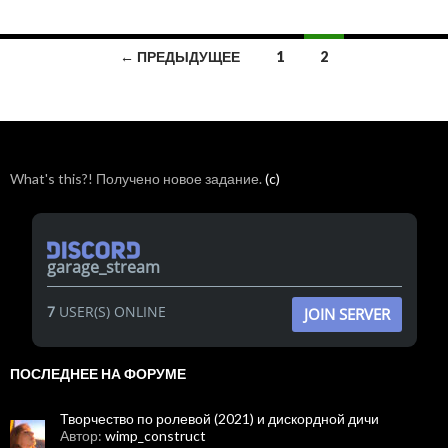
Навигация
← ПРЕДЫДУЩЕЕ
1
2
по
записям
What's this?! Получено новое задание.
(c)
garage_stream
7
USER(S) ONLINE
JOIN SERVER
ПОСЛЕДНЕЕ НА ФОРУМЕ
Творчество по ролевой (2021) и дискордной дичи
Автор:
wimp_construct