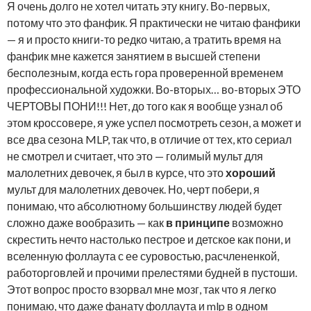
Я очень долго не хотел читать эту книгу. Во-первых,
потому что это фанфик. Я практически не читаю фанфики
— я и просто книги-то редко читаю, а тратить время на
фанфик мне кажется занятием в высшей степени
бесполезным, когда есть гора проверенной временем
профессиональной художки. Во-вторых… во-вторых ЭТО
ЧЕРТОВЫ ПОНИ!!! Нет, до того как я вообще узнал об
этом кроссовере, я уже успел посмотреть сезон, а может и
все два сезона MLP, так что, в отличие от тех, кто сериал
не смотрел и считает, что это — голимый мульт для
малолетних девочек, я был в курсе, что это
хороший
мульт для малолетних девочек. Но, черт побери, я
понимаю, что абсолютному большинству людей будет
сложно даже вообразить — как
в принципе
возможно
скрестить нечто настолько пестрое и детское как пони, и
вселенную фоллаута с ее суровостью, расчлененкой,
работорговлей и прочими прелестями будней в пустоши.
Этот вопрос просто взорвал мне мозг, так что я легко
понимаю, что даже фанату фоллаута и mlp в одном