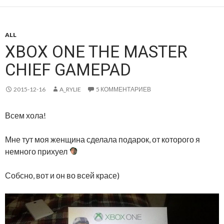
ALL
XBOX ONE THE MASTER
CHIEF GAMEPAD
2015-12-16
A_RYLIE
5 КОММЕНТАРИЕВ
Всем хола!
Мне тут моя женщина сделала подарок, от которого я
немного прихуел
Собсно, вот и он во всей красе)