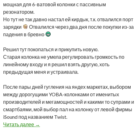
мощная для 6-ватовой колонки с пассивным
резонатором.
Но тут не так давно настал ей кирдык, т.к. отвалился порт
зарядки
Отвалился через два дня после покупки из-за
падения в бревно
Решил тут покопаться и прикупить новую.
Старая колонка не умела регулировать громкость по
линейному входу и я решил взять другую, хоть
предыдущая меня и устраивала.
После пары дней гугления на яндех маркетах, выбором
между дорогущими YOBA-колонками от именитых
производителей и мегамощностей и какими то супрами и
смартбаями, мой выбор пал на колонку от левой фирмы
iSound под названием Twist.
Читать далее
→