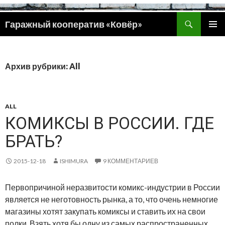
Поиск
Гаражный кооператив «Ковёр»
ПЕРЕЙТИ
ОСНОВ
К
МЕНЮ
СОДЕРЖИМОМУ
Архив рубрики: All
ALL
КОМИКСЫ В РОССИИ. ГДЕ
БРАТЬ?
2015-12-18
ISHIMURA
9 КОММЕНТАРИЕВ
Первопричиной неразвитости комикс-индустрии в России
является не неготовность рынка, а то, что очень немногие
магазины хотят закупать комиксы и ставить их на свои
полки. Взять хотя бы одну из самых распространенных