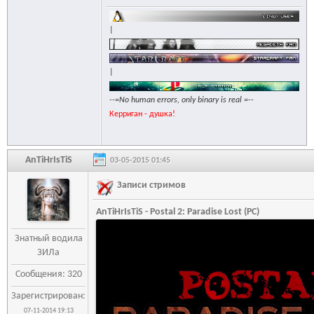
|
|
--=No human errors, only binary is real =--
Керриган - душка!
AnTiHrIsTiS
03-05-2015 01:45
Записи стримов
AnTiHrIsTiS - Postal 2: Paradise Lost (PC)
Знатный водила
ЗИЛа
Сообщения: 320
Зарегистрирован:
07-11-2014 19:13