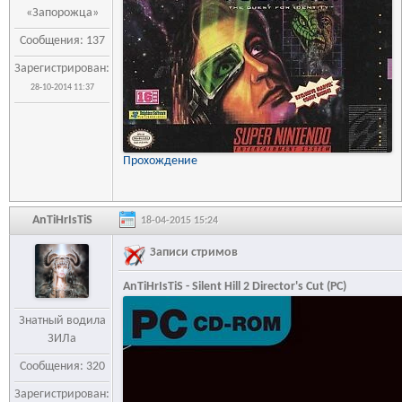
«Запорожца»
Сообщения: 137
Зарегистрирован:
28-10-2014 11:37
Прохождение
AnTiHrIsTiS
18-04-2015 15:24
Записи стримов
AnTiHrIsTiS - Silent Hill 2 Director's Cut (PC)
Знатный водила
ЗИЛа
Сообщения: 320
Зарегистрирован: