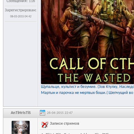
Сообщения: 116
Зарегистрирован:
08-03-2015 04:42
Щупальце, культист и безумие. (Зов Ктулху, Наслед
Мартын и парочка не мертвых боши.( Шепчущий во 
AnTiHrIsTiS
26-04-2015 22:47
Записи стримов