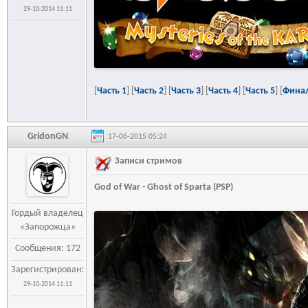
29-10-2014 11:11
[
Часть 1
] [
Часть 2
] [
Часть 3
] [
Часть 4
] [
Часть 5
] [
Финал
GridonGN
17-06-2015 05:24
Записи стримов
God of War - Ghost of Sparta (PSP)
Гордый владелец
«Запорожца»
Сообщения: 172
Зарегистрирован:
29-10-2014 11:11