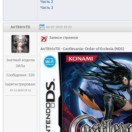
Часть 2
Часть 3
AnTiHrIsTiS
02-07-2015 23:23
Записи стримов
AnTiHrIsTiS - Castlevania: Order of Ecclesia (NDS)
Знатный водила
ЗИЛа
Сообщения: 320
Зарегистрирован:
07-11-2014 19:13