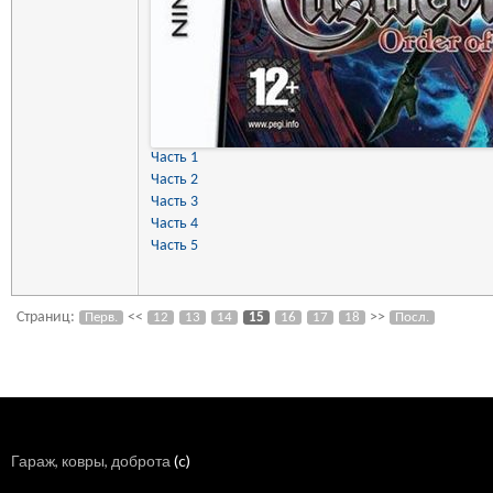
Часть 1
Часть 2
Часть 3
Часть 4
Часть 5
Страниц:
<<
>>
Перв.
12
13
14
15
16
17
18
Посл.
Гараж, ковры, доброта
(c)