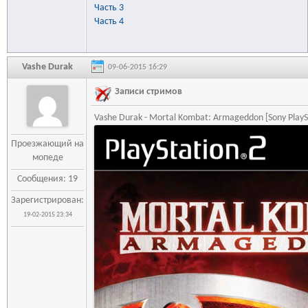
Часть 3
Часть 4
Vashe Durak
09-06-2015 16:29
Записи стримов
Vashe Durak - Mortal Kombat: Armageddon [Sony PlayS
Проезжающий на
мопеде
Сообщения: 19
Зарегистрирован:
19-02-2015 23:34