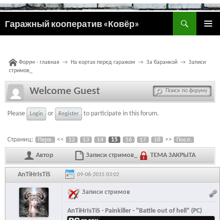
Поиск
Гаражный кооператив «Ковёр»
ПЕРЕЙТИ
ОСНОВ
К
МЕНЮ
СОДЕРЖИМОМУ
Форум - главная
→
На кортах перед гаражом
→
За баранкой
→
Записи
стримов_
Welcome Guest
Please
or
to participate in this forum.
Login
Register
Страниц:
<<
>>
Перв.
12
13
14
15
16
17
18
Посл.
Автор
Записи стримов_
ТЕМА ЗАКРЫТА
AnTiHrIsTiS
09-06-2015 03:02
Записи стримов
AnTiHrIsTiS - Painkiller - "Battle out of hell" (PC)