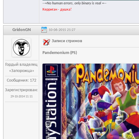
--=No human errors, only binary is real =--
Керриган - душка!
GridonGN
10-06-2015 21:27
Записи стримов
Pandemonium (PS)
Гордый владелец
«Запорожца»
Сообщения: 172
Зарегистрирован:
29-10-2014 11:11