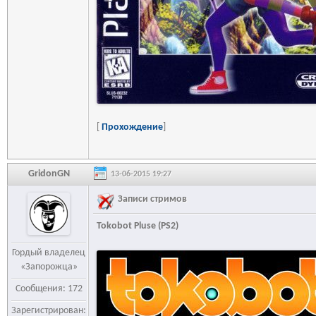
[
Прохождение
]
GridonGN
13-06-2015 19:27
Записи стримов
Tokobot Pluse (PS2)
Гордый владелец
«Запорожца»
Сообщения: 172
Зарегистрирован: