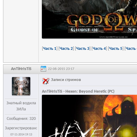
[
Часть 1
] [
Часть 2
] [
Часть 3
] [
Часть 4
] [
Часть 5
] [
Часть 
AnTiHrIsTiS
22-06-2015 23:17
Записи стримов
AnTiHrIsTiS - Hexen: Beyond Heretic (PC)
Знатный водила
ЗИЛа
Сообщения: 320
Зарегистрирован:
07-11-2014 19:13