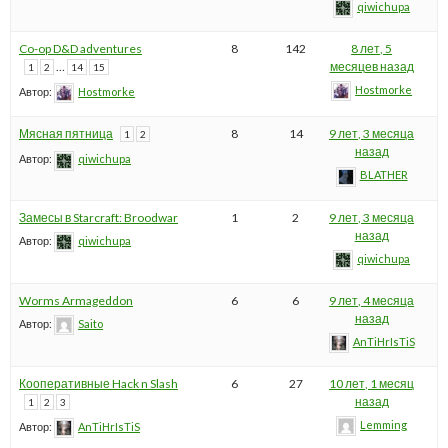
qiwichupa
Co-op D&D adventures
8
142
8 лет, 5
…
месяцев назад
1
2
14
15
Hostmorke
Автор:
Hostmorke
Мясная пятница
8
14
9 лет, 3 месяца
1
2
назад
Автор:
qiwichupa
BLATHER
Замесы в Starcraft: Broodwar
1
2
9 лет, 3 месяца
назад
Автор:
qiwichupa
qiwichupa
Worms Armageddon
6
6
9 лет, 4 месяца
назад
Автор:
Saito
AnTiHrIsTiS
Кооперативные Hack n Slash
6
27
10 лет, 1 месяц
назад
1
2
3
Lemming
Автор:
AnTiHrIsTiS