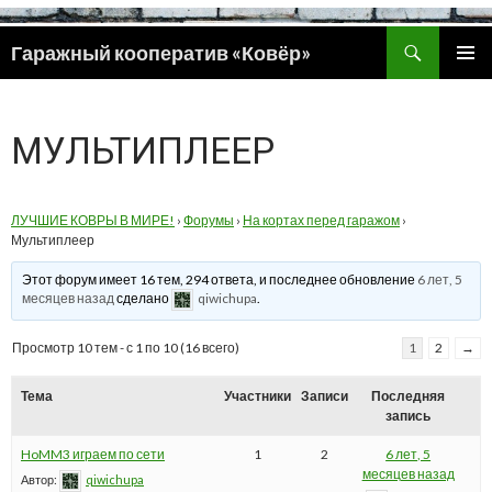
Поиск
Гаражный кооператив «Ковёр»
ПЕРЕЙТИ
ОСНОВ
К
МЕНЮ
СОДЕРЖИМОМУ
МУЛЬТИПЛЕЕР
ЛУЧШИЕ КОВРЫ В МИРЕ!
›
Форумы
›
На кортах перед гаражом
›
Мультиплеер
Этот форум имеет 16 тем, 294 ответа, и последнее обновление
6 лет, 5
месяцев назад
сделано
qiwichupa
.
Просмотр 10 тем - с 1 по 10 (16 всего)
1
2
→
Тема
Участники
Записи
Последняя
запись
HoMM3 играем по сети
1
2
6 лет, 5
месяцев назад
Автор:
qiwichupa