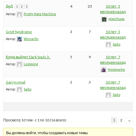
ДнД
4
23
10 лет, 5
1
2
3
месяцев назад
Автор:
Pretty Hate Machine
qiwichupa
Grief Syndrome
3
7
10 лет, 5
месяцев назад
Автор:
Wenarlin
Saito
Когда выйдет Dark Souls 3..
5
9
10 лет, 7
месяцев назад
Автор:
Lemming
Hostmorke
Garrys mod
2
3
10 лет, 7
месяцев назад
Автор:
Saito
Saito
Просмотр 10 тем - с 1 по 10 (16 всего)
1
2
→
Вы должны войти, чтобы создавать новые темы.